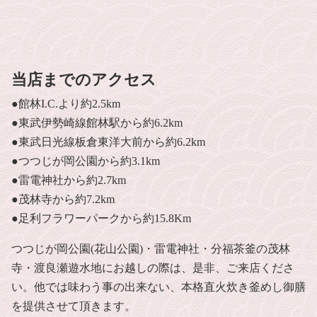
当店までのアクセス
●館林I.C.より約2.5km
●東武伊勢崎線館林駅から約6.2km
●東武日光線板倉東洋大前から約6.2km
●つつじが岡公園から約3.1km
●雷電神社から約2.7km
●茂林寺から約7.2km
●足利フラワーパークから約15.8Km
つつじが岡公園(花山公園)・雷電神社・分福茶釜の茂林
寺・渡良瀬遊水地にお越しの際は、是非、ご来店くださ
い。他では味わう事の出来ない、本格直火炊き釜めし御膳
を提供させて頂きます。