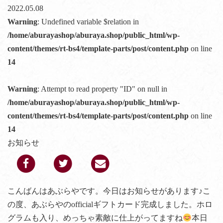
2022.05.08
Warning
: Undefined variable $relation in
/home/aburayashop/aburaya.shop/public_html/wp-
content/themes/rt-bs4/template-parts/post/content.php
on line
14
Warning
: Attempt to read property "ID" on null in
/home/aburayashop/aburaya.shop/public_html/wp-
content/themes/rt-bs4/template-parts/post/content.php
on line
14
お知らせ
こんばんはあぶらやです。今日はお知らせがあります♪こ
の度、あぶらやのofficialギフトカード完成しました。ホロ
グラムも入り、めっちゃ素敵に仕上がってますね
本日