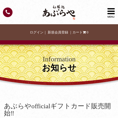
MENU
ログイン
｜
新規会員登録
｜
カート
0
Information
お知らせ
あぶらやofficialギフトカード販売開
始‼︎