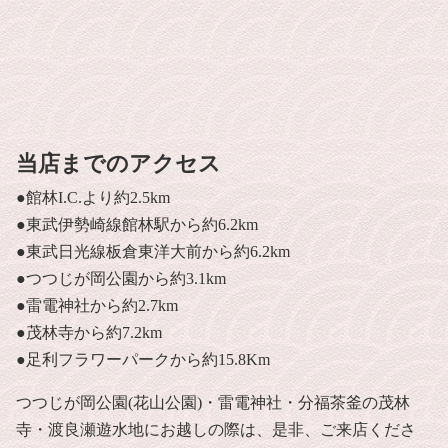
当店までのアクセス
●館林I.C.より約2.5km
●東武伊勢崎線館林駅から約6.2km
●東武日光線板倉東洋大前から約6.2km
●つつじが岡公園から約3.1km
●雷電神社から約2.7km
●茂林寺から約7.2km
●足利フラワーパークから約15.8Km
つつじが岡公園(花山公園)・雷電神社・分福茶釜の茂林
寺・渡良瀬遊水地にお越しの際は、是非、ご来店くださ