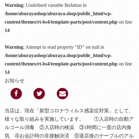
Warning
: Undefined variable $relation in
/home/aburayashop/aburaya.shop/public_html/wp-
content/themes/rt-bs4/template-parts/post/content.php
on line
14
Warning
: Attempt to read property "ID" on null in
/home/aburayashop/aburaya.shop/public_html/wp-
content/themes/rt-bs4/template-parts/post/content.php
on line
14
お知らせ
当店は、現在「新型コロナウィルス感染症対策」として、
様々な取り組みを実施しています。 ①入店時の自動ア
ルコール消毒 ②入店時の検温 ③1時間に一度の店内換
気 ④お会計時の非接触決済 ⑤退店後のテーブルのアル