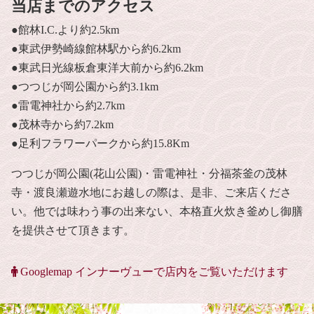
当店までのアクセス
●館林I.C.より約2.5km
●東武伊勢崎線館林駅から約6.2km
●東武日光線板倉東洋大前から約6.2km
●つつじが岡公園から約3.1km
●雷電神社から約2.7km
●茂林寺から約7.2km
●足利フラワーパークから約15.8Km
つつじが岡公園(花山公園)・雷電神社・分福茶釜の茂林
寺・渡良瀬遊水地にお越しの際は、是非、ご来店くださ
い。他では味わう事の出来ない、本格直火炊き釜めし御膳
を提供させて頂きます。
Googlemap インナーヴューで店内をご覧いただけます