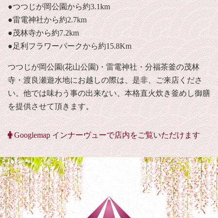
●つつじが岡公園から約3.1km
●雷電神社から約2.7km
●茂林寺から約7.2km
●足利フラワーパークから約15.8Km
つつじが岡公園(花山公園)・雷電神社・分福茶釜の茂林
寺・渡良瀬遊水地にお越しの際は、是非、ご来店くださ
い。他では味わう事の出来ない、本格直火炊き釜めし御膳
を提供させて頂きます。
Googlemap インナーヴューで店内をご覧いただけます