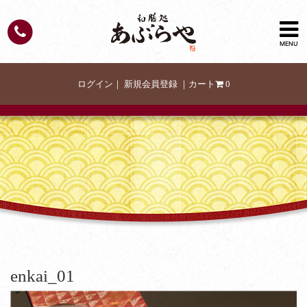
MENU
ログイン
｜
新規会員登録
｜
カート
0
enkai_01