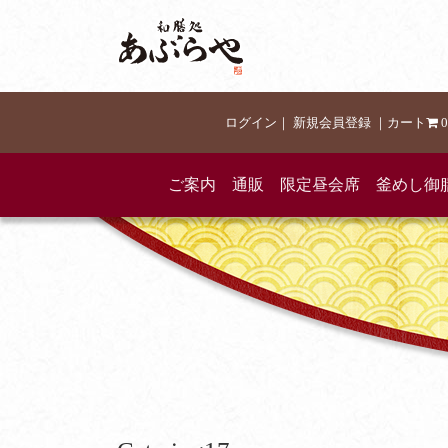
ログイン
｜
新規会員登録
｜
カート
0
ご案内
通販
限定昼会席
釜めし御