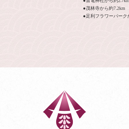
●雷電神社から約2.7k
●茂林寺から約7.2km
●足利フラワーパークか