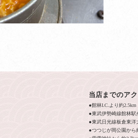
当店までのアク
●館林I.C.より約2.5km
●東武伊勢崎線館林駅か
●東武日光線板倉東洋大
●つつじが岡公園から約3