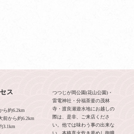
セス
つつじが岡公園(花山公園)・
雷電神社・分福茶釜の茂林
寺・渡良瀬遊水地にお越しの
ら約6.2km
際は、是非、ご来店くださ
前から約6.2km
い。他では味わう事の出来な
.1km
い、本格直火炊き釜めし御膳