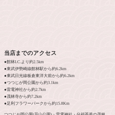
当店までのアクセス
●館林I.C.より約2.5km
●東武伊勢崎線館林駅から約6.2km
●東武日光線板倉東洋大前から約6.2km
●つつじが岡公園から約3.1km
●雷電神社から約2.7km
●茂林寺から約7.2km
●足利フラワーパークから約15.8Km
つつじが岡公園(花山公園)・雷電神社・分福茶釜の茂林