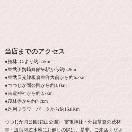
当店までのアクセス
●館林I.C.より約2.5km
●東武伊勢崎線館林駅から約6.2km
●東武日光線板倉東洋大前から約6.2km
●つつじが岡公園から約3.1km
●雷電神社から約2.7km
●茂林寺から約7.2km
●足利フラワーパークから約15.8Km
つつじが岡公園(花山公園)・雷電神社・分福茶釜の茂林
寺・渡良瀬遊水地にお越しの際は、是非、ご来店くださ